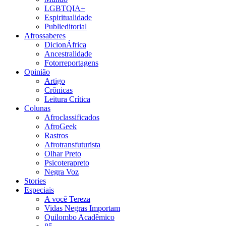
LGBTQIA+
Espiritualidade
Publieditorial
Afrossaberes
DicionÁfrica
Ancestralidade
Fotorreportagens
Opinião
Artigo
Crônicas
Leitura Crítica
Colunas
Afroclassificados
AfroGeek
Rastros
Afrotransfuturista
Olhar Preto
Psicoterapreto
Negra Voz
Stories
Especiais
A você Tereza
Vidas Negras Importam
Quilombo Acadêmico