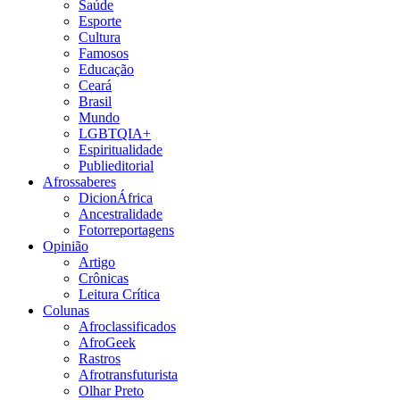
Saúde
Esporte
Cultura
Famosos
Educação
Ceará
Brasil
Mundo
LGBTQIA+
Espiritualidade
Publieditorial
Afrossaberes
DicionÁfrica
Ancestralidade
Fotorreportagens
Opinião
Artigo
Crônicas
Leitura Crítica
Colunas
Afroclassificados
AfroGeek
Rastros
Afrotransfuturista
Olhar Preto