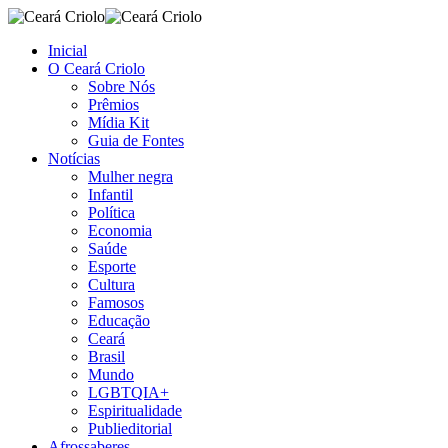
Inicial
O Ceará Criolo
Sobre Nós
Prêmios
Mídia Kit
Guia de Fontes
Notícias
Mulher negra
Infantil
Política
Economia
Saúde
Esporte
Cultura
Famosos
Educação
Ceará
Brasil
Mundo
LGBTQIA+
Espiritualidade
Publieditorial
Afrossaberes