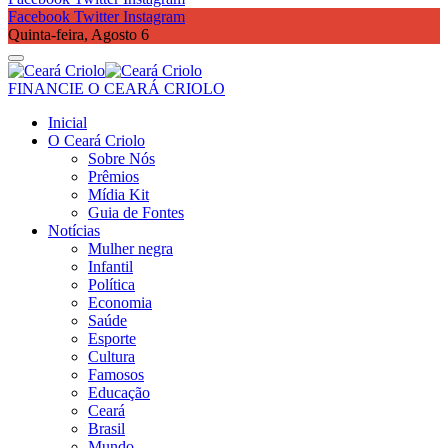
Facebook
Twitter
Instagram
Quinta-feira, Agosto 6
FINANCIE O CEARÁ CRIOLO
Inicial
O Ceará Criolo
Sobre Nós
Prêmios
Mídia Kit
Guia de Fontes
Notícias
Mulher negra
Infantil
Política
Economia
Saúde
Esporte
Cultura
Famosos
Educação
Ceará
Brasil
Mundo