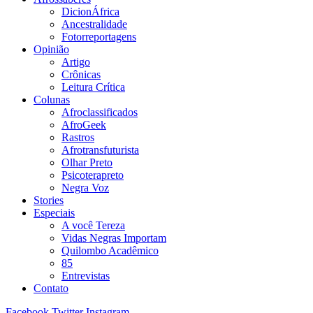
DicionÁfrica
Ancestralidade
Fotorreportagens
Opinião
Artigo
Crônicas
Leitura Crítica
Colunas
Afroclassificados
AfroGeek
Rastros
Afrotransfuturista
Olhar Preto
Psicoterapreto
Negra Voz
Stories
Especiais
A você Tereza
Vidas Negras Importam
Quilombo Acadêmico
85
Entrevistas
Contato
Facebook
Twitter
Instagram