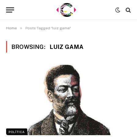
»
Home
Posts Tagged "luiz gama"
BROWSING:
LUIZ GAMA
POLÍTICA