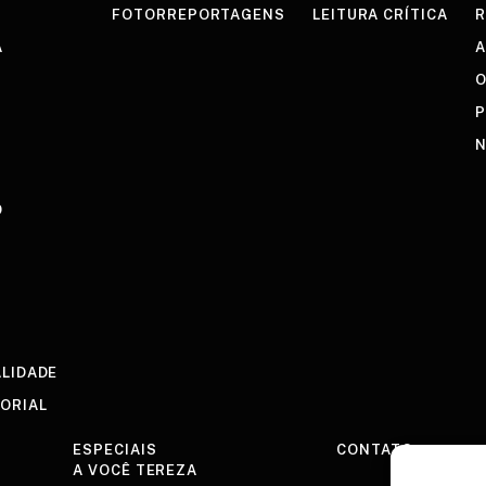
FOTORREPORTAGENS
LEITURA CRÍTICA
R
A
A
O
P
N
O
ALIDADE
TORIAL
ESPECIAIS
CONTATO
A VOCÊ TEREZA