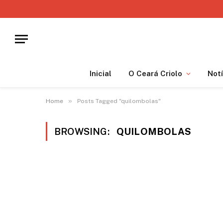
Inicial
O Ceará Criolo
Notí
»
Home
Posts Tagged "quilombolas"
BROWSING:
QUILOMBOLAS