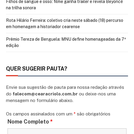
Filhos de sangue e osso: filme ganha trailer e revela Beyoncé
na trilha sonora
Rota Hilário Ferreira: coletivo cria neste sábado (18) percurso
em homenagem a historiador cearense
Prêmio Tereza de Benguela: MNU define homenageadas da 7ª
edição
QUER SUGERIR PAUTA?
Envie sua sugestão de pauta para nossa redação através
do
falecom@cearacriolo.com.br
ou deixe-nos uma
mensagem no formulário abaixo.
Os campos assinalados com um
*
são obrigatórios
Nome Completo
*