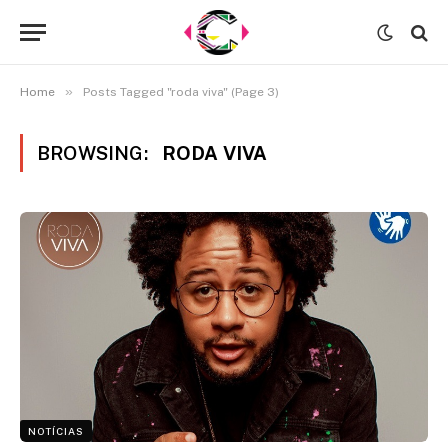
»
Home
Posts Tagged "roda viva" (Page 3)
BROWSING:
RODA VIVA
NOTÍCIAS