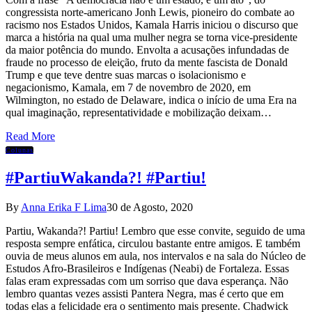
congressista norte-americano Jonh Lewis, pioneiro do combate ao
racismo nos Estados Unidos, Kamala Harris iniciou o discurso que
marca a história na qual uma mulher negra se torna vice-presidente
da maior potência do mundo. Envolta a acusações infundadas de
fraude no processo de eleição, fruto da mente fascista de Donald
Trump e que teve dentre suas marcas o isolacionismo e
negacionismo, Kamala, em 7 de novembro de 2020, em
Wilmington, no estado de Delaware, indica o início de uma Era na
qual imaginação, representatividade e mobilização deixam…
Read More
Colunas
#PartiuWakanda?! #Partiu!
By
Anna Erika F Lima
30 de Agosto, 2020
Partiu, Wakanda?! Partiu! Lembro que esse convite, seguido de uma
resposta sempre enfática, circulou bastante entre amigos. E também
ouvia de meus alunos em aula, nos intervalos e na sala do Núcleo de
Estudos Afro-Brasileiros e Indígenas (Neabi) de Fortaleza. Essas
falas eram expressadas com um sorriso que dava esperança. Não
lembro quantas vezes assisti Pantera Negra, mas é certo que em
todas elas a felicidade era o sentimento mais presente. Chadwick