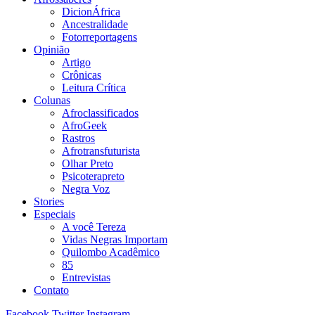
DicionÁfrica
Ancestralidade
Fotorreportagens
Opinião
Artigo
Crônicas
Leitura Crítica
Colunas
Afroclassificados
AfroGeek
Rastros
Afrotransfuturista
Olhar Preto
Psicoterapreto
Negra Voz
Stories
Especiais
A você Tereza
Vidas Negras Importam
Quilombo Acadêmico
85
Entrevistas
Contato
Facebook
Twitter
Instagram