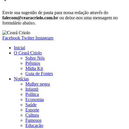
Envie sua sugestão de pauta para nossa redação através do
falecom@cearacriolo.com.br
ou deixe-nos uma mensagem no
formulário abaixo.
Facebook
Twitter
Instagram
Inicial
O Ceará Criolo
Sobre Nós
Prêmios
Mídia Kit
Guia de Fontes
Notícias
Mulher negra
Infantil
Política
Economia
Saúde
Esporte
Cultura
Famosos
Educação