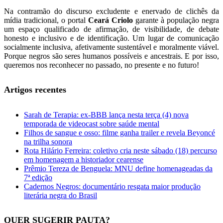
Na contramão do discurso excludente e enervado de clichês da
mídia tradicional, o portal
Ceará Criolo
garante à população negra
um espaço qualificado de afirmação, de visibilidade, de debate
honesto e inclusivo e de identificação. Um lugar de comunicação
socialmente inclusiva, afetivamente sustentável e moralmente viável.
Porque negros são seres humanos possíveis e ancestrais. E por isso,
queremos nos reconhecer no passado, no presente e no futuro!
Artigos recentes
Sarah de Terapia: ex-BBB lança nesta terça (4) nova
temporada de videocast sobre saúde mental
Filhos de sangue e osso: filme ganha trailer e revela Beyoncé
na trilha sonora
Rota Hilário Ferreira: coletivo cria neste sábado (18) percurso
em homenagem a historiador cearense
Prêmio Tereza de Benguela: MNU define homenageadas da
7ª edição
Cadernos Negros: documentário resgata maior produção
literária negra do Brasil
QUER SUGERIR PAUTA?