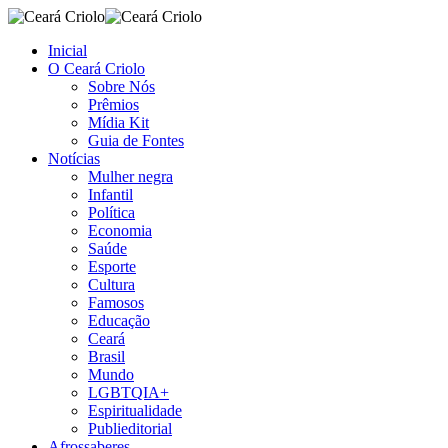
Inicial
O Ceará Criolo
Sobre Nós
Prêmios
Mídia Kit
Guia de Fontes
Notícias
Mulher negra
Infantil
Política
Economia
Saúde
Esporte
Cultura
Famosos
Educação
Ceará
Brasil
Mundo
LGBTQIA+
Espiritualidade
Publieditorial
Afrossaberes