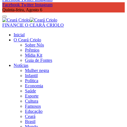
Facebook
Twitter
Instagram
Quinta-feira, Agosto 6
FINANCIE O CEARÁ CRIOLO
Inicial
O Ceará Criolo
Sobre Nós
Prêmios
Mídia Kit
Guia de Fontes
Notícias
Mulher negra
Infantil
Política
Economia
Saúde
Esporte
Cultura
Famosos
Educação
Ceará
Brasil
Mundo