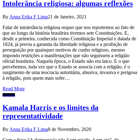
Intolerância religiosa: algumas reflexões
By
Anna Erika F Lima
21 de Janeiro, 2021
Falar de intolerância religiosa requer que nos reportemos ao fato de
que ao longo da história brasileira tivemos sete Constituições. E,
desde a primeira, conhecida como Constituição Imperial e datada de
1824, já previa a garantia da liberdade religiosa e a proibição de
perseguição por quaisquer motivos de cunho religioso, mesmo
impondo restrições a manifestações que não seguissem a religião
oficial brasileira. Naquela época, o Estado não era laico. E o que
percebemos, toda vez que o Estado se associa com a religião, é o
surgimento de uma teocracia autoritária, abusiva, invasiva e perigosa
à religião, pois quem mais sofre…
Read More
Colunas
Kamala Harris e os limites da
representatividade
By
Anna Erika F Lima
8 de Novembro, 2020
Com a frase “A democracia não é um estado, é um ato”, do