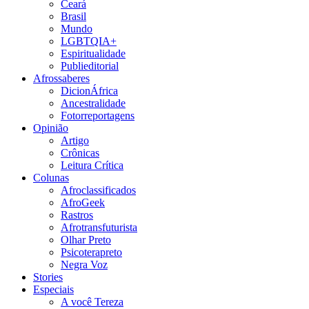
Ceará
Brasil
Mundo
LGBTQIA+
Espiritualidade
Publieditorial
Afrossaberes
DicionÁfrica
Ancestralidade
Fotorreportagens
Opinião
Artigo
Crônicas
Leitura Crítica
Colunas
Afroclassificados
AfroGeek
Rastros
Afrotransfuturista
Olhar Preto
Psicoterapreto
Negra Voz
Stories
Especiais
A você Tereza