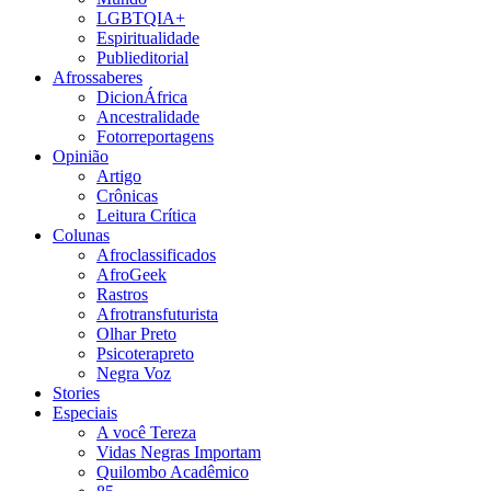
LGBTQIA+
Espiritualidade
Publieditorial
Afrossaberes
DicionÁfrica
Ancestralidade
Fotorreportagens
Opinião
Artigo
Crônicas
Leitura Crítica
Colunas
Afroclassificados
AfroGeek
Rastros
Afrotransfuturista
Olhar Preto
Psicoterapreto
Negra Voz
Stories
Especiais
A você Tereza
Vidas Negras Importam
Quilombo Acadêmico