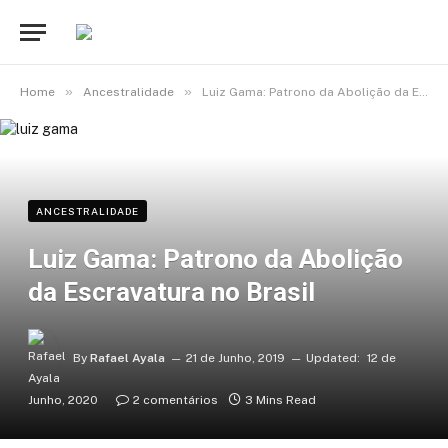
»
»
Home
Ancestralidade
Luiz Gama: Patrono da Abolição da Escravatura no Brasil
ANCESTRALIDADE
Luiz Gama: Patrono da Abolição
da Escravatura no Brasil
By
Rafael Ayala
21 de Junho, 2019
Updated:
12 de
Junho, 2020
2 comentários
3 Mins Read