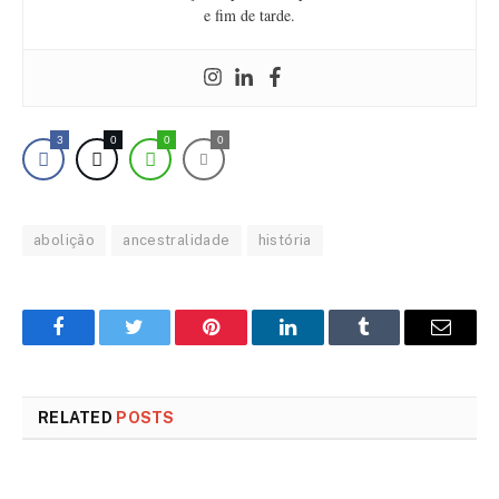
e fim de tarde.
3
0
0
0
abolição
ancestralidade
história
Facebook
Twitter
Pinterest
LinkedIn
Tumblr
Email
RELATED
POSTS