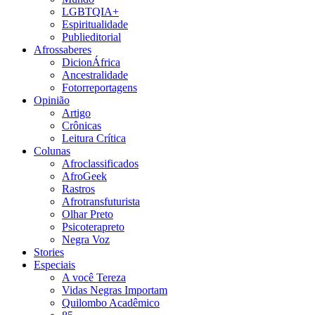
LGBTQIA+
Espiritualidade
Publieditorial
Afrossaberes
DicionÁfrica
Ancestralidade
Fotorreportagens
Opinião
Artigo
Crônicas
Leitura Crítica
Colunas
Afroclassificados
AfroGeek
Rastros
Afrotransfuturista
Olhar Preto
Psicoterapreto
Negra Voz
Stories
Especiais
A você Tereza
Vidas Negras Importam
Quilombo Acadêmico