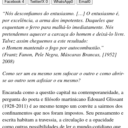
Facebook
4
Twitter/X
0
WhatsApp
0
Email
0
“Nós desconfiamos do entusiasmo. […] O entusiasmo é,
por excelência, a arma dos impotentes. Daqueles que
esquentam o ferro para malhá-lo imediatamente. Nós
pretendemos aquecer a carcaça do homem e deixá-lo livre.
Talvez assim cheguemos a este resultado:
o Homem mantendo o fogo por autocombustão.”
(Frantz Fanon, Pele Negra, Máscaras Brancas, [1952]
2008)
Como ser um eu mesmo sem sufocar o outro e como abrir-
se ao outro sem asfixiar o eu mesmo?
Encarada como a questão capital na contemporaneidade, a
pergunta do poeta e filósofo martinicano Édouard Glissant
(1928-2011) é ao mesmo tempo um convite a sairmos dos
confinamentos que nos foram impostos. Seu pensamento e
escrita habitam a travessia, a circulação e a opacidade
como outras possibilidades de ler o mundo-cotidiano que