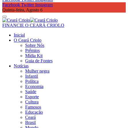
Facebook
Twitter
Instagram
Quinta-feira, Agosto 6
FINANCIE O CEARÁ CRIOLO
Inicial
O Ceará Criolo
Sobre Nós
Prêmios
Mídia Kit
Guia de Fontes
Notícias
Mulher negra
Infantil
Política
Economia
Saúde
Esporte
Cultura
Famosos
Educação
Ceará
Brasil
Mundo