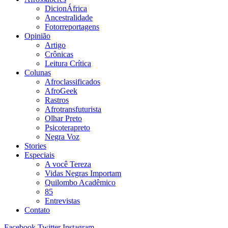
DicionÁfrica
Ancestralidade
Fotorreportagens
Opinião
Artigo
Crônicas
Leitura Crítica
Colunas
Afroclassificados
AfroGeek
Rastros
Afrotransfuturista
Olhar Preto
Psicoterapreto
Negra Voz
Stories
Especiais
A você Tereza
Vidas Negras Importam
Quilombo Acadêmico
85
Entrevistas
Contato
Facebook
Twitter
Instagram