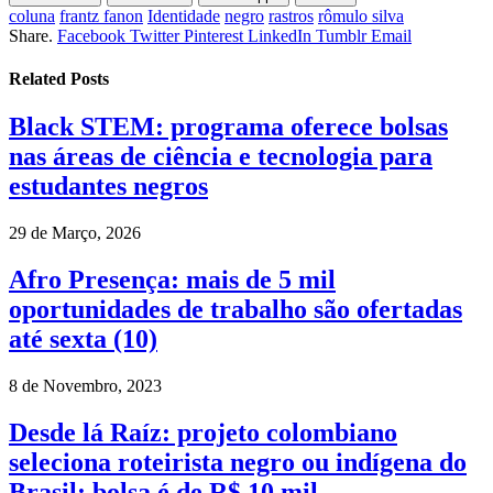
coluna
frantz fanon
Identidade
negro
rastros
rômulo silva
Share.
Facebook
Twitter
Pinterest
LinkedIn
Tumblr
Email
Related
Posts
Black STEM: programa oferece bolsas
nas áreas de ciência e tecnologia para
estudantes negros
29 de Março, 2026
Afro Presença: mais de 5 mil
oportunidades de trabalho são ofertadas
até sexta (10)
8 de Novembro, 2023
Desde lá Raíz: projeto colombiano
seleciona roteirista negro ou indígena do
Brasil; bolsa é de R$ 10 mil