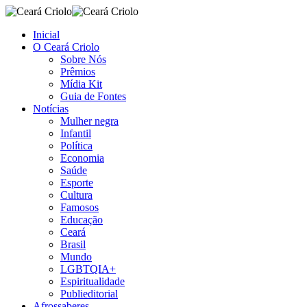
Inicial
O Ceará Criolo
Sobre Nós
Prêmios
Mídia Kit
Guia de Fontes
Notícias
Mulher negra
Infantil
Política
Economia
Saúde
Esporte
Cultura
Famosos
Educação
Ceará
Brasil
Mundo
LGBTQIA+
Espiritualidade
Publieditorial
Afrossaberes