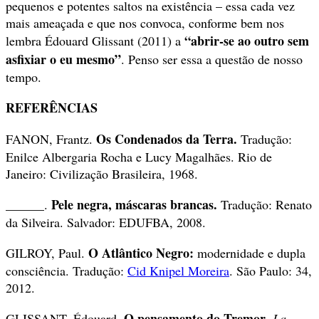
pequenos e potentes saltos na existência – essa cada vez
mais ameaçada e que nos convoca, conforme bem nos
“abrir-se ao outro sem
lembra Édouard Glissant (2011) a
asfixiar o eu mesmo”
. Penso ser essa a questão de nosso
tempo.
REFERÊNCIAS
Os Condenados da Terra.
FANON, Frantz.
Tradução:
Enilce Albergaria Rocha e Lucy Magalhães. Rio de
Janeiro: Civilização Brasileira, 1968.
Pele negra, máscaras brancas.
______.
Tradução: Renato
da Silveira. Salvador: EDUFBA, 2008.
O Atlântico Negro:
GILROY, Paul.
modernidade e dupla
consciência. Tradução:
Cid Knipel Moreira
. São Paulo: 34,
2012.
O pensamento do Tremor
GLISSANT, Édouard.
.
La