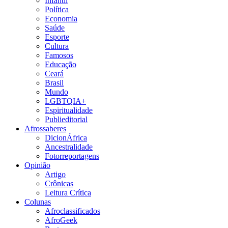
Infantil
Política
Economia
Saúde
Esporte
Cultura
Famosos
Educação
Ceará
Brasil
Mundo
LGBTQIA+
Espiritualidade
Publieditorial
Afrossaberes
DicionÁfrica
Ancestralidade
Fotorreportagens
Opinião
Artigo
Crônicas
Leitura Crítica
Colunas
Afroclassificados
AfroGeek