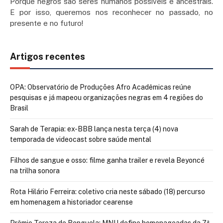
Porque negros são seres humanos possíveis e ancestrais.
E por isso, queremos nos reconhecer no passado, no
presente e no futuro!
Artigos recentes
OPA: Observatório de Produções Afro Acadêmicas reúne
pesquisas e já mapeou organizações negras em 4 regiões do
Brasil
Sarah de Terapia: ex-BBB lança nesta terça (4) nova
temporada de videocast sobre saúde mental
Filhos de sangue e osso: filme ganha trailer e revela Beyoncé
na trilha sonora
Rota Hilário Ferreira: coletivo cria neste sábado (18) percurso
em homenagem a historiador cearense
Prêmio Tereza de Benguela: MNU define homenageadas da 7ª