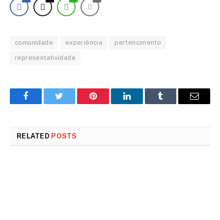
comunidade
experiência
pertencimento
representatividade
Facebook
Twitter
Pinterest
LinkedIn
Tumblr
Email
RELATED
POSTS