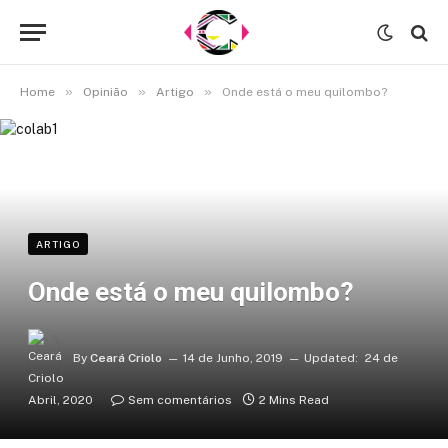
»
»
»
Home
Opinião
Artigo
Onde está o meu quilombo?
ARTIGO
Onde está o meu quilombo?
By
Ceará Criolo
14 de Junho, 2019
Updated:
24 de
Abril, 2020
Sem comentários
2 Mins Read