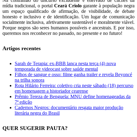
Na contramão do discurso excludente e enervado de clichês da
mídia tradicional, o portal
Ceará Criolo
garante à população negra
um espaço qualificado de afirmação, de visibilidade, de debate
honesto e inclusivo e de identificação. Um lugar de comunicação
socialmente inclusiva, afetivamente sustentável e moralmente viável.
Porque negros são seres humanos possíveis e ancestrais. E por isso,
queremos nos reconhecer no passado, no presente e no futuro!
Artigos recentes
Sarah de Terapia: ex-BBB lança nesta terça (4) nova
temporada de videocast sobre saúde mental
Filhos de sangue e osso: filme ganha trailer e revela Beyoncé
na trilha sonora
Rota Hilário Ferreira: coletivo cria neste sábado (18) percurso
em homenagem a historiador cearense
Prêmio Tereza de Benguela: MNU define homenageadas da
7ª edição
Cadernos Negros: documentário resgata maior produção
literária negra do Brasil
QUER SUGERIR PAUTA?