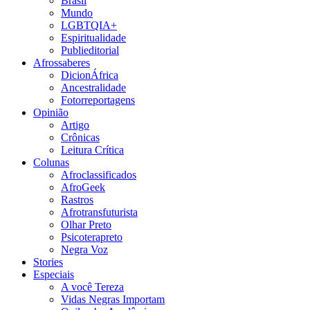
Brasil
Mundo
LGBTQIA+
Espiritualidade
Publieditorial
Afrossaberes
DicionÁfrica
Ancestralidade
Fotorreportagens
Opinião
Artigo
Crônicas
Leitura Crítica
Colunas
Afroclassificados
AfroGeek
Rastros
Afrotransfuturista
Olhar Preto
Psicoterapreto
Negra Voz
Stories
Especiais
A você Tereza
Vidas Negras Importam