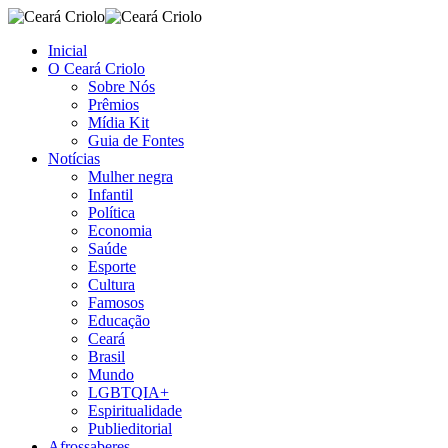
Inicial
O Ceará Criolo
Sobre Nós
Prêmios
Mídia Kit
Guia de Fontes
Notícias
Mulher negra
Infantil
Política
Economia
Saúde
Esporte
Cultura
Famosos
Educação
Ceará
Brasil
Mundo
LGBTQIA+
Espiritualidade
Publieditorial
Afrossaberes