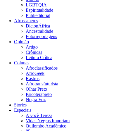
LGBTQIA+
Espiritualidade
Publieditorial
Afrossaberes
DicionÁfrica
Ancestralidade
Fotorreportagens
Opinião
Artigo
Crônicas
Leitura Crítica
Colunas
Afroclassificados
AfroGeek
Rastros
Afrotransfuturista
Olhar Preto
Psicoterapreto
Negra Voz
Stories
Especiais
A você Tereza
Vidas Negras Importam
Quilombo Acadêmico