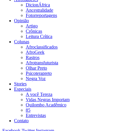
DicionÁfrica
Ancestralidade
Fotorreportagens
Opinião
Artigo
Crônicas
Leitura Crítica
Colunas
Afroclassificados
AfroGeek
Rastros
Afrotransfuturista
Olhar Preto
Psicoterapreto
Negra Voz
Stories
Especiais
A você Tereza
Vidas Negras Importam
Quilombo Acadêmico
85
Entrevistas
Contato
Facebook
Twitter
Instagram