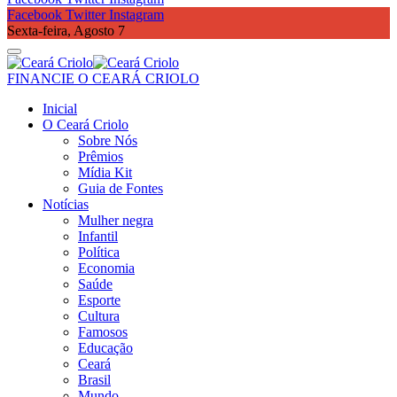
Facebook
Twitter
Instagram
Sexta-feira, Agosto 7
FINANCIE O CEARÁ CRIOLO
Inicial
O Ceará Criolo
Sobre Nós
Prêmios
Mídia Kit
Guia de Fontes
Notícias
Mulher negra
Infantil
Política
Economia
Saúde
Esporte
Cultura
Famosos
Educação
Ceará
Brasil
Mundo