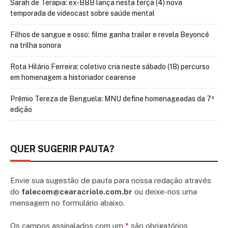
Sarah de Terapia: ex-BBB lança nesta terça (4) nova
temporada de videocast sobre saúde mental
Filhos de sangue e osso: filme ganha trailer e revela Beyoncé
na trilha sonora
Rota Hilário Ferreira: coletivo cria neste sábado (18) percurso
em homenagem a historiador cearense
Prêmio Tereza de Benguela: MNU define homenageadas da 7ª
edição
QUER SUGERIR PAUTA?
Envie sua sugestão de pauta para nossa redação através
do
falecom@cearacriolo.com.br
ou deixe-nos uma
mensagem no formulário abaixo.
Os campos assinalados com um
*
são obrigatórios