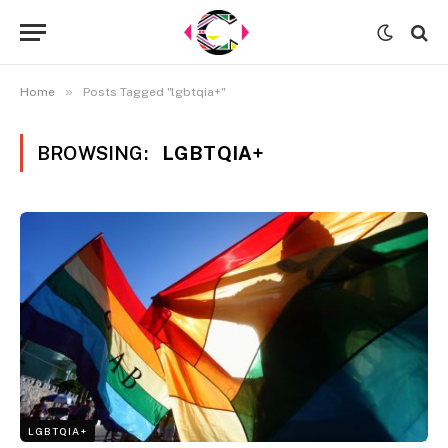
»
Home
Posts Tagged "lgbtqia+"
BROWSING:
LGBTQIA+
LGBTQIA+