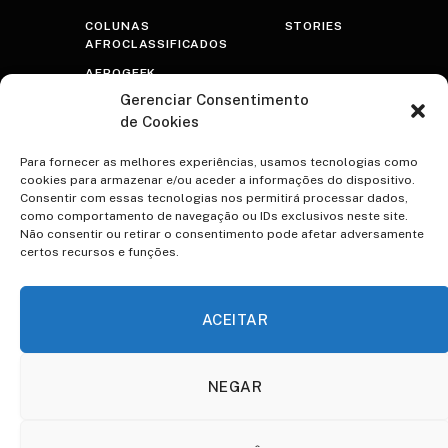
COLUNAS
STORIES
AFROCLASSIFICADOS
AFROGEEK
Gerenciar Consentimento
RASTROS
de Cookies
AFROTRANSFUTURISTA
OLHAR PRETO
Para fornecer as melhores experiências, usamos tecnologias como
cookies para armazenar e/ou aceder a informações do dispositivo.
PSICOTERAPRETO
Consentir com essas tecnologias nos permitirá processar dados,
como comportamento de navegação ou IDs exclusivos neste site.
NEGRA VOZ
Não consentir ou retirar o consentimento pode afetar adversamente
certos recursos e funções.
ESPECIAIS
CONTATO
A VOCÊ TEREZA
VIDAS NEGRAS IMPORTAM
ACEITAR
QUILOMBO ACADÊMICO
85
NEGAR
ENTREVISTAS