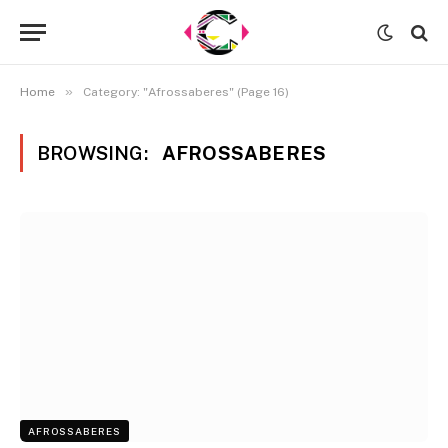
»
Home
Category: "Afrossaberes" (Page 16)
BROWSING:
AFROSSABERES
AFROSSABERES