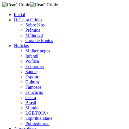
Inicial
O Ceará Criolo
Sobre Nós
Prêmios
Mídia Kit
Guia de Fontes
Notícias
Mulher negra
Infantil
Política
Economia
Saúde
Esporte
Cultura
Famosos
Educação
Ceará
Brasil
Mundo
LGBTQIA+
Espiritualidade
Publieditorial
Afrossaberes