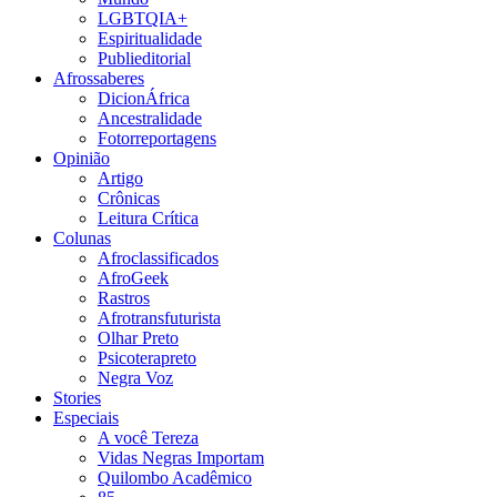
LGBTQIA+
Espiritualidade
Publieditorial
Afrossaberes
DicionÁfrica
Ancestralidade
Fotorreportagens
Opinião
Artigo
Crônicas
Leitura Crítica
Colunas
Afroclassificados
AfroGeek
Rastros
Afrotransfuturista
Olhar Preto
Psicoterapreto
Negra Voz
Stories
Especiais
A você Tereza
Vidas Negras Importam
Quilombo Acadêmico