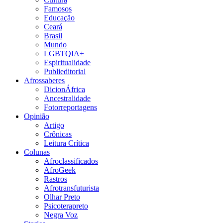
Famosos
Educação
Ceará
Brasil
Mundo
LGBTQIA+
Espiritualidade
Publieditorial
Afrossaberes
DicionÁfrica
Ancestralidade
Fotorreportagens
Opinião
Artigo
Crônicas
Leitura Crítica
Colunas
Afroclassificados
AfroGeek
Rastros
Afrotransfuturista
Olhar Preto
Psicoterapreto
Negra Voz