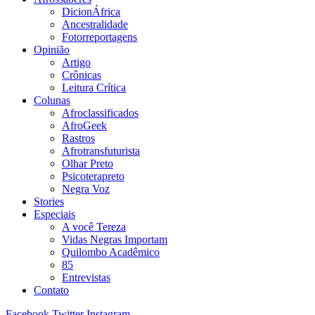
DicionÁfrica
Ancestralidade
Fotorreportagens
Opinião
Artigo
Crônicas
Leitura Crítica
Colunas
Afroclassificados
AfroGeek
Rastros
Afrotransfuturista
Olhar Preto
Psicoterapreto
Negra Voz
Stories
Especiais
A você Tereza
Vidas Negras Importam
Quilombo Acadêmico
85
Entrevistas
Contato
Facebook
Twitter
Instagram