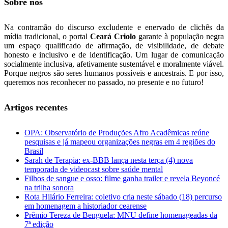
Sobre nós
Na contramão do discurso excludente e enervado de clichês da
mídia tradicional, o portal
Ceará Criolo
garante à população negra
um espaço qualificado de afirmação, de visibilidade, de debate
honesto e inclusivo e de identificação. Um lugar de comunicação
socialmente inclusiva, afetivamente sustentável e moralmente viável.
Porque negros são seres humanos possíveis e ancestrais. E por isso,
queremos nos reconhecer no passado, no presente e no futuro!
Artigos recentes
OPA: Observatório de Produções Afro Acadêmicas reúne
pesquisas e já mapeou organizações negras em 4 regiões do
Brasil
Sarah de Terapia: ex-BBB lança nesta terça (4) nova
temporada de videocast sobre saúde mental
Filhos de sangue e osso: filme ganha trailer e revela Beyoncé
na trilha sonora
Rota Hilário Ferreira: coletivo cria neste sábado (18) percurso
em homenagem a historiador cearense
Prêmio Tereza de Benguela: MNU define homenageadas da
7ª edição