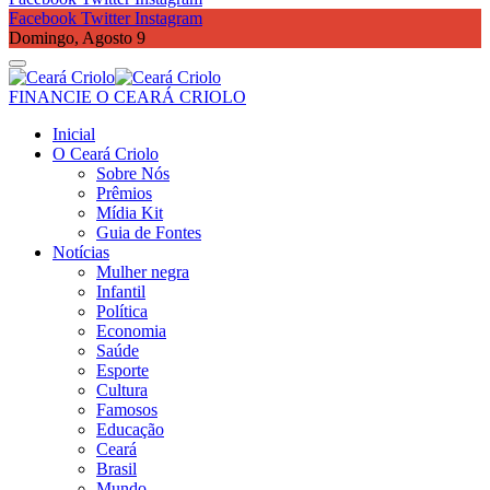
Facebook
Twitter
Instagram
Domingo, Agosto 9
FINANCIE O CEARÁ CRIOLO
Inicial
O Ceará Criolo
Sobre Nós
Prêmios
Mídia Kit
Guia de Fontes
Notícias
Mulher negra
Infantil
Política
Economia
Saúde
Esporte
Cultura
Famosos
Educação
Ceará
Brasil
Mundo