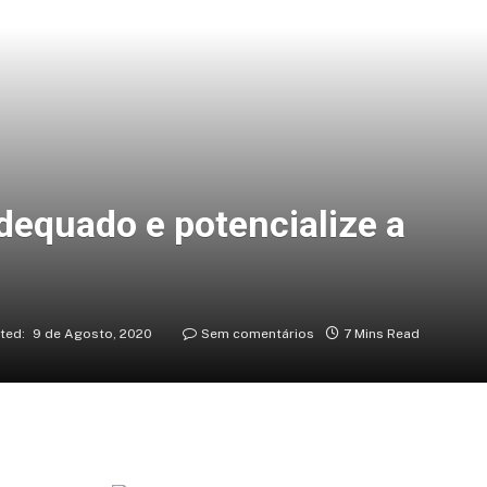
dequado e potencialize a
ted:
9 de Agosto, 2020
Sem comentários
7 Mins Read