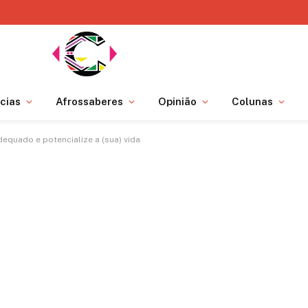
cias
Afrossaberes
Opinião
Colunas
equado e potencialize a (sua) vida