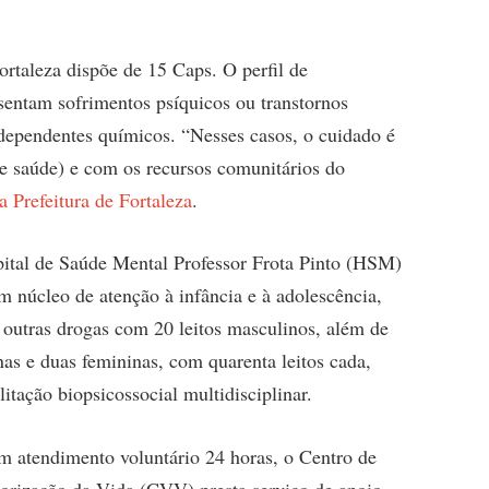
rtaleza dispõe de 15 Caps. O perfil de
sentam sofrimentos psíquicos ou transtornos
 dependentes químicos. “Nesses casos, o cuidado é
e saúde) e com os recursos comunitários do
 Prefeitura de Fortaleza
.
pital de Saúde Mental Professor Frota Pinto (HSM)
um núcleo de atenção à infância e à adolescência,
 outras drogas com 20 leitos masculinos, além de
as e duas femininas, com quarenta leitos cada,
litação biopsicossocial multidisciplinar.
 atendimento voluntário 24 horas, o Centro de
orização da Vida (CVV) presta serviço de apoio