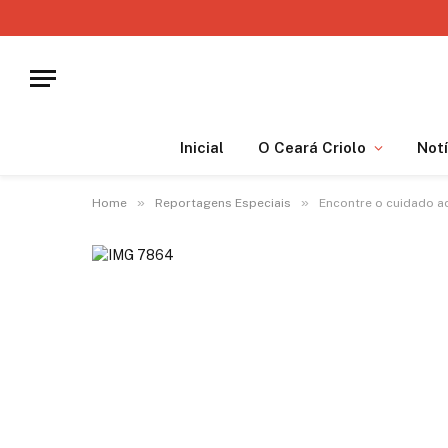
Inicial
O Ceará Criolo
Notí
»
»
Home
Reportagens Especiais
Encontre o cuidado ad