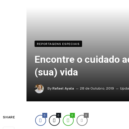
REPORTAGENS ESPECIAIS
Encontre o cuidado a
(sua) vida
By
Rafael Ayala
28 de Outubro, 2019
Upda
0
0
0
0
SHARE