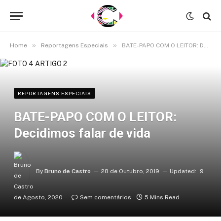
»
»
Home
Reportagens Especiais
BATE-PAPO COM O LEITOR: Decidimos falar de vida
REPORTAGENS ESPECIAIS
BATE-PAPO COM O LEITOR:
Decidimos falar de vida
By
Bruno de Castro
28 de Outubro, 2019
Updated:
9
de Agosto, 2020
Sem comentários
5 Mins Read