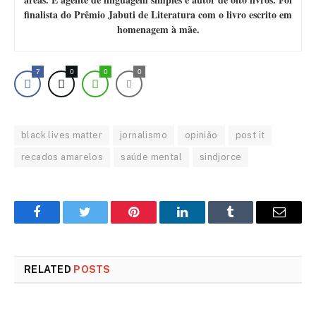
finalista do Prêmio Jabuti de Literatura com o livro escrito em
homenagem à mãe.
7
0
0
0
black lives matter
jornalismo
opinião
post it
recados amarelos
saúde mental
sindjorce
Facebook
Twitter
Pinterest
LinkedIn
Tumblr
Email
RELATED
POSTS